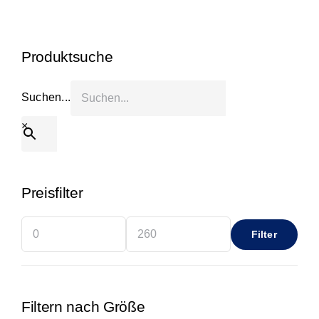
Start
Produktsuche
Produkt anfragen
Suchen...
×
Preisfilter
Filter
Min.
Max.
Preis
Preis
Filtern nach Größe