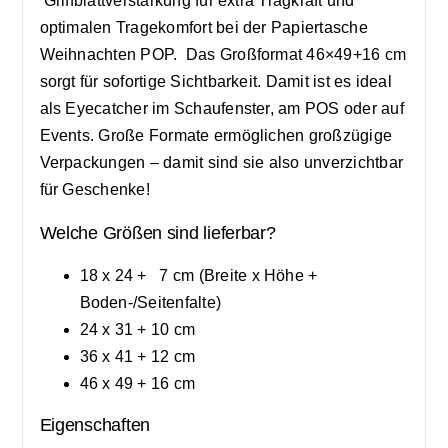
Griffblattverstärkung für extra Tragkraft und
optimalen Tragekomfort bei der Papiertasche
Weihnachten POP. Das Großformat 46×49+16 cm
sorgt für sofortige Sichtbarkeit. Damit ist es ideal
als Eyecatcher im Schaufenster, am POS oder auf
Events. Große Formate ermöglichen großzügige
Verpackungen – damit sind sie also unverzichtbar
für Geschenke!
Welche Größen sind lieferbar?
18 x 24 + 7 cm (Breite x Höhe +
Boden-/Seitenfalte)
24 x 31 + 10 cm
36 x 41 + 12 cm
46 x 49 + 16 cm
Eigenschaften