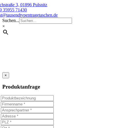
Skip
chstraße 3, 01896 Pulsnitz
to
9 35955 71430
content
st@tausendtypentragetaschen.de
Suchen...
×
×
Produktanfrage