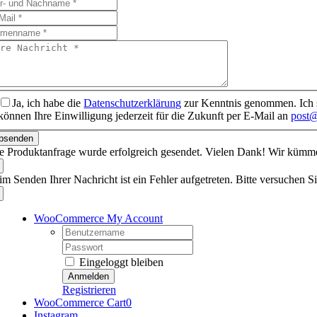
Ja, ich habe die
Datenschutzerklärung
zur Kenntnis genommen. Ich s
können Ihre Einwilligung jederzeit für die Zukunft per E-Mail an
post@
bsenden
re Produktanfrage wurde erfolgreich gesendet. Vielen Dank! Wir küm
im Senden Ihrer Nachricht ist ein Fehler aufgetreten. Bitte versuchen Si
WooCommerce My Account
Username:
Password:
Eingeloggt bleiben
Registrieren
WooCommerce Cart
0
Instagram