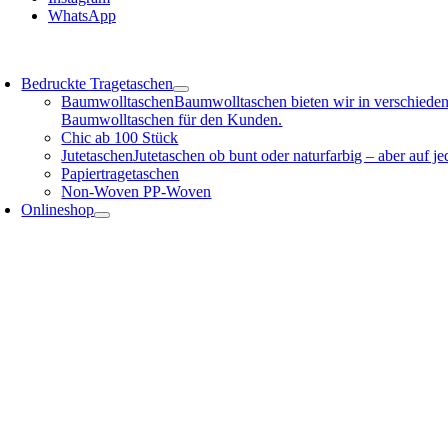
WhatsApp
oggle
avigation
Bedruckte Tragetaschen
Baumwolltaschen
Baumwolltaschen bieten wir in verschieden
Baumwolltaschen für den Kunden.
Chic ab 100 Stück
Jutetaschen
Jutetaschen ob bunt oder naturfarbig – aber auf 
Papiertragetaschen
Non-Woven PP-Woven
Onlineshop