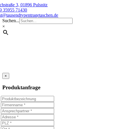
Skip
chstraße 3, 01896 Pulsnitz
to
9 35955 71430
content
st@tausendtypentragetaschen.de
Suchen...
×
×
Produktanfrage