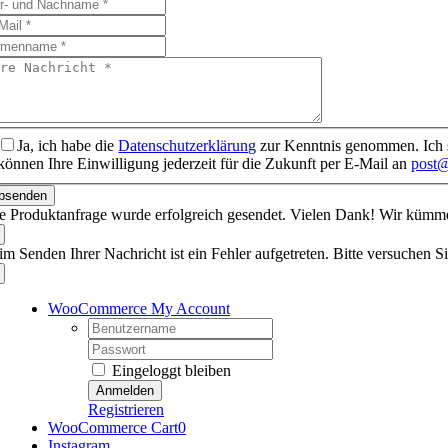
Ja, ich habe die
Datenschutzerklärung
zur Kenntnis genommen. Ich s
können Ihre Einwilligung jederzeit für die Zukunft per E-Mail an
post@
bsenden
re Produktanfrage wurde erfolgreich gesendet. Vielen Dank! Wir küm
im Senden Ihrer Nachricht ist ein Fehler aufgetreten. Bitte versuchen Si
WooCommerce My Account
Username:
Password:
Eingeloggt bleiben
Registrieren
WooCommerce Cart
0
Instagram