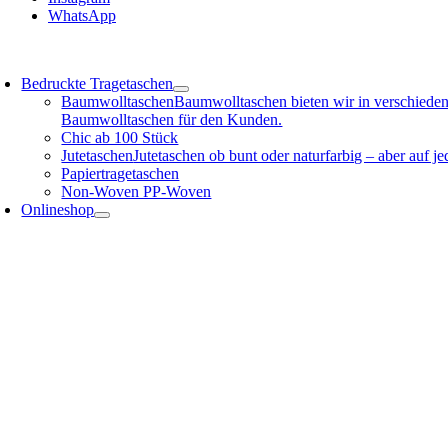
WhatsApp
oggle
avigation
Bedruckte Tragetaschen
Baumwolltaschen
Baumwolltaschen bieten wir in verschieden
Baumwolltaschen für den Kunden.
Chic ab 100 Stück
Jutetaschen
Jutetaschen ob bunt oder naturfarbig – aber auf 
Papiertragetaschen
Non-Woven PP-Woven
Onlineshop