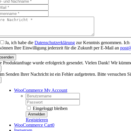
Ja, ich habe die
Datenschutzerklärung
zur Kenntnis genommen. Ich s
können Ihre Einwilligung jederzeit für die Zukunft per E-Mail an
post@
bsenden
re Produktanfrage wurde erfolgreich gesendet. Vielen Dank! Wir küm
im Senden Ihrer Nachricht ist ein Fehler aufgetreten. Bitte versuchen Si
WooCommerce My Account
Username:
Password:
Eingeloggt bleiben
Registrieren
WooCommerce Cart
0
Instagram