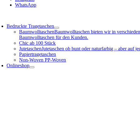
WhatsApp
oggle
avigation
Bedruckte Tragetaschen
Baumwolltaschen
Baumwolltaschen bieten wir in verschieden
Baumwolltaschen für den Kunden.
Chic ab 100 Stück
Jutetaschen
Jutetaschen ob bunt oder naturfarbig – aber auf 
Papiertragetaschen
Non-Woven PP-Woven
Onlineshop