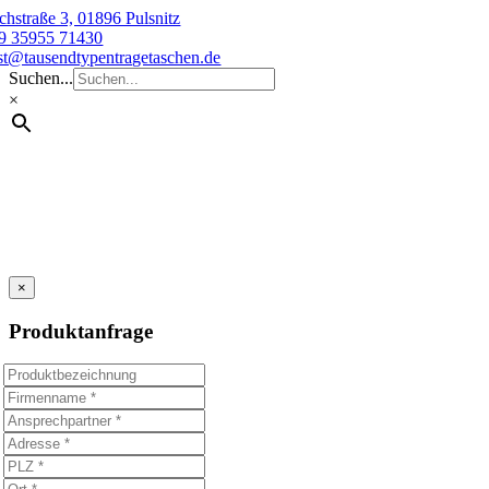
Skip
chstraße 3, 01896 Pulsnitz
to
9 35955 71430
content
st@tausendtypentragetaschen.de
Suchen...
×
×
Produktanfrage