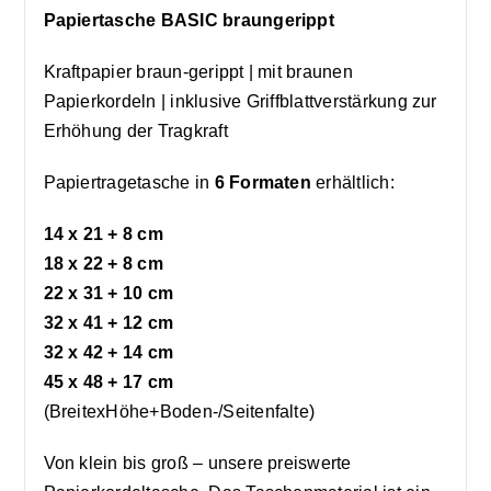
Papiertasche BASIC braungerippt
Kraftpapier braun-gerippt | mit braunen
Papierkordeln | inklusive Griffblattverstärkung zur
Erhöhung der Tragkraft
Papiertragetasche in
6 Formaten
erhältlich:
14 x 21 + 8 cm
18 x 22 + 8 cm
22 x 31 + 10 cm
32 x 41 + 12 cm
32 x 42 + 14 cm
45 x 48 + 17 cm
(BreitexHöhe+Boden-/Seitenfalte)
Von klein bis groß – unsere preiswerte