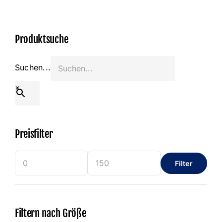
Start
Produktsuche
Produkt anfragen
Suchen...
×
Preisfilter
Filter
Min.
Max.
Preis
Preis
Filtern nach Größe