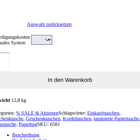
Auswahl zurücksetzen
eiligungskosten
uales System
ertasche
PLOMAT
ge
In den Warenkorb
icht
12,8 kg
egorien:
% SALE & Aktionen
Schlagwörter:
Einkaufstaschen
,
chenktasche
,
Geschenktaschen
,
Kordeltaschen
,
laminierte Papiertasche
ustasche
,
Paperbag
SKU:
6581
Beschreibung