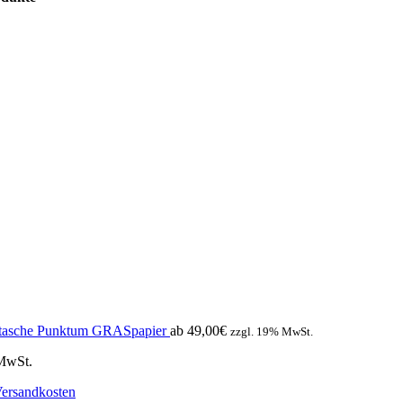
rtasche Punktum GRASpapier
ab
49,00
€
zzgl. 19% MwSt.
 MwSt.
ersandkosten