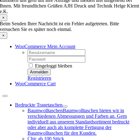
kümmern uns gern um Ihre Anfrage und melden uns umgehend bei
Ihnen. Mit freundlichen Grüßen AJH Druck und Technik Helge Klemt
e.K.
×
Beim Senden Ihrer Nachricht ist ein Fehler aufgetreten. Bitte
versuchen Sie es später noch einmal.
×
WooCommerce Mein Account
Username:
Password:
Eingeloggt bleiben
Registrieren
WooCommerce Cart
Toggle
Navigation
Bedruckte Tragetaschen
Baumwolltaschen
Baumwolltaschen bieten wir in
verschiedenen Abmessungen und Farben an. Gern
individuell aus unserem Standardsortiment bedruckt
oder aber auch als komplette Fertigung der
Baumwolltaschen für den Kunden.
Chic ab 100 Stück