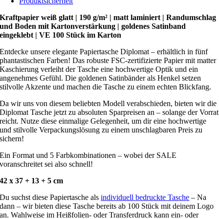
Produktsicherheit
Kraftpapier weiß glatt | 190 g/m² | matt laminiert | Randumschlag
und Boden mit Kartonverstärkung | goldenes Satinband
eingeklebt | VE 100 Stück im Karton
Entdecke unsere elegante Papiertasche Diplomat – erhältlich in fünf
phantastischen Farben! Das robuste FSC-zertifizierte Papier mit matter
Kaschierung verleiht der Tasche eine hochwertige Optik und ein
angenehmes Gefühl. Die goldenen Satinbänder als Henkel setzen
stilvolle Akzente und machen die Tasche zu einem echten Blickfang.
Da wir uns von diesem beliebten Modell verabschieden, bieten wir die
Diplomat Tasche jetzt zu absoluten Sparpreisen an – solange der Vorrat
reicht. Nutze diese einmalige Gelegenheit, um dir eine hochwertige
und stilvolle Verpackungslösung zu einem unschlagbaren Preis zu
sichern!
Ein Format und 5 Farbkombinationen – wobei der SALE
voranschreitet sei also schnell!
42 x 37 + 13
+ 5 cm
Du suchst diese Papiertasche als
individuell bedruckte Tasche
– Na
dann – wir bieten diese Tasche bereits ab 100 Stück mit deinem Logo
an. Wahlweise im Heißfolien- oder Transferdruck kann ein- oder