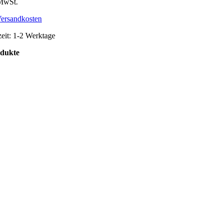
 MwSt.
ersandkosten
zeit:
1-2 Werktage
odukte