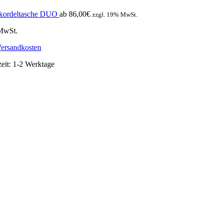
rkordeltasche DUO
ab
86,00
€
zzgl. 19% MwSt.
 MwSt.
ersandkosten
zeit:
1-2 Werktage