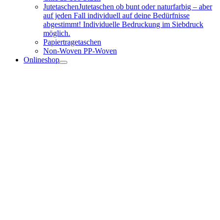
Jutetaschen
Jutetaschen ob bunt oder naturfarbig – aber
auf jeden Fall individuell auf deine Bedürfnisse
abgestimmt! Individuelle Bedruckung im Siebdruck
möglich.
Papiertragetaschen
Non-Woven PP-Woven
Onlineshop