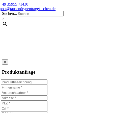
Skip
+49 35955 71430
to
post@tausendtypentragetaschen.de
content
Suchen...
×
×
Produktanfrage