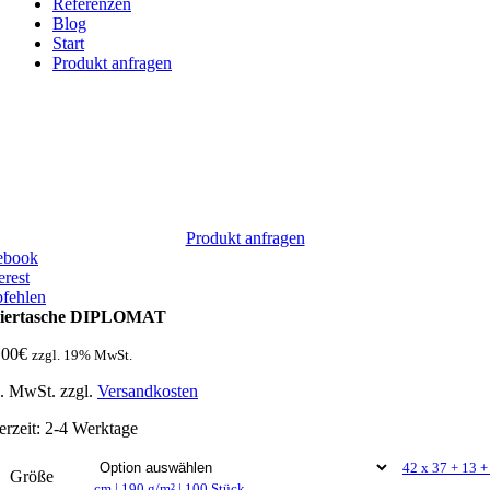
Referenzen
Blog
Start
Produkt anfragen
Produkt anfragen
ebook
erest
fehlen
iertasche DIPLOMAT
,00
€
zzgl. 19% MwSt.
l. MwSt.
zzgl.
Versandkosten
erzeit:
2-4 Werktage
42 x 37 + 13 +
Größe
cm | 190 g/m² | 100 Stück