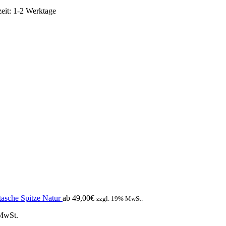
zeit:
1-2 Werktage
tasche Spitze Natur
ab
49,00
€
zzgl. 19% MwSt.
 MwSt.