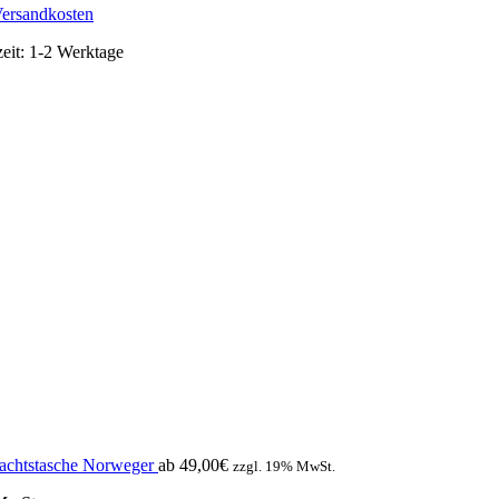
ersandkosten
zeit:
1-2 Werktage
achtstasche Norweger
ab
49,00
€
zzgl. 19% MwSt.