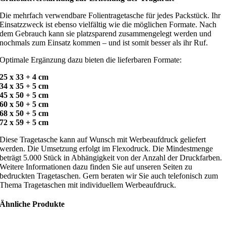
Die mehrfach verwendbare Folientragetasche für jedes Packstück. Ihr
Einsatzzweck ist ebenso vielfältig wie die möglichen Formate. Nach
dem Gebrauch kann sie platzsparend zusammengelegt werden und
nochmals zum Einsatz kommen – und ist somit besser als ihr Ruf.
Optimale Ergänzung dazu bieten die lieferbaren Formate:
25 x 33 + 4 cm
34 x 35 + 5 cm
45 x 50 + 5 cm
60 x 50 + 5 cm
68 x 50 + 5 cm
72 x 59 + 5 cm
Diese Tragetasche kann auf Wunsch mit Werbeaufdruck geliefert
werden. Die Umsetzung erfolgt im Flexodruck. Die Mindestmenge
beträgt 5.000 Stück in Abhängigkeit von der Anzahl der Druckfarben.
Weitere Informationen dazu finden Sie auf unseren Seiten zu
bedruckten Tragetaschen. Gern beraten wir Sie auch telefonisch zum
Thema Tragetaschen mit individuellem Werbeaufdruck.
Ähnliche Produkte