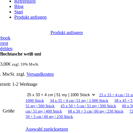
Referenzen
Blog
Start
Produkt anfragen
Produkt anfragen
ebook
erest
fehlen
fflochtasche weiß uni
3,00
€
zzgl. 19% MwSt.
l. MwSt.
zzgl.
Versandkosten
erzeit:
1-2 Werktage
25 x 33 + 4 cm | 51 m
1000 Stück
34 x 35 + 4 cm | 51 my | 1.000 Stück
38 x 45 + 5
51 my | 500 Stück
45 x 50 + 5 cm | 51 my | 500 Stück
60 x 5
Größe
cm | 51 my | 400 Stück
68 x 50 + 5 cm | 60 my | 250 Stück
72
59 + 5 cm | 60 my | 250 Stück
Auswahl zurücksetzen