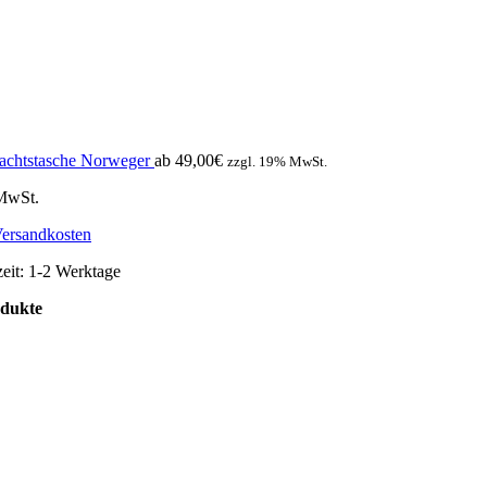
achtstasche Norweger
ab
49,00
€
zzgl. 19% MwSt.
 MwSt.
ersandkosten
zeit:
1-2 Werktage
odukte