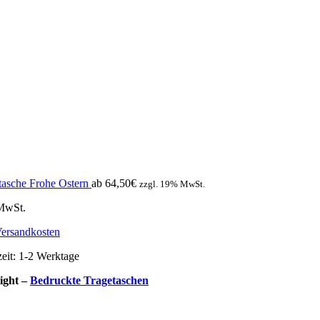
tasche Frohe Ostern
ab
64,50
€
zzgl. 19% MwSt.
 MwSt.
ersandkosten
zeit:
1-2 Werktage
ight –
Bedruckte Tragetaschen