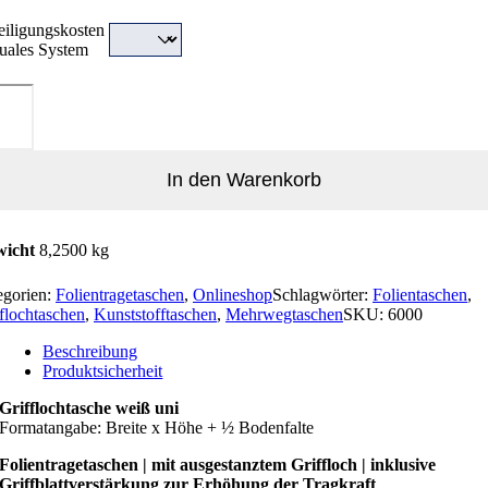
eiligungskosten
uales System
flochtasche
ß
ge
In den Warenkorb
icht
8,2500 kg
egorien:
Folientragetaschen
,
Onlineshop
Schlagwörter:
Folientaschen
,
flochtaschen
,
Kunststofftaschen
,
Mehrwegtaschen
SKU:
6000
Beschreibung
Produktsicherheit
Grifflochtasche weiß uni
Formatangabe: Breite x Höhe + ½ Bodenfalte
Folientragetaschen | mit ausgestanztem Griffloch | inklusive
Griffblattverstärkung zur Erhöhung der Tragkraft