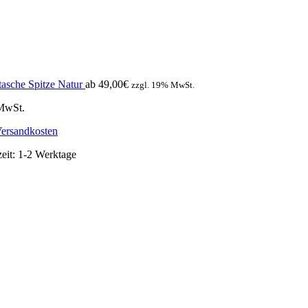
tasche Spitze Natur
ab
49,00
€
zzgl. 19% MwSt.
 MwSt.
ersandkosten
zeit:
1-2 Werktage