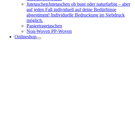
Jutetaschen
Jutetaschen ob bunt oder naturfarbig – aber
auf jeden Fall individuell auf deine Bedürfnisse
abgestimmt! Individuelle Bedruckung im Siebdruck
möglich.
Papiertragetaschen
Non-Woven PP-Woven
Onlineshop