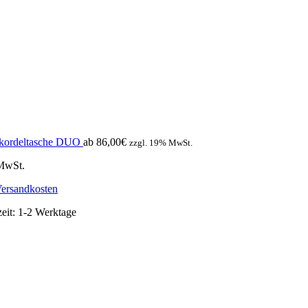
rkordeltasche DUO
ab
86,00
€
zzgl. 19% MwSt.
 MwSt.
ersandkosten
zeit:
1-2 Werktage