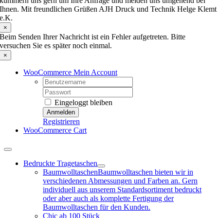
kümmern uns gern um Ihre Anfrage und melden uns umgehend bei
Ihnen. Mit freundlichen Grüßen AJH Druck und Technik Helge Klemt
e.K.
×
Beim Senden Ihrer Nachricht ist ein Fehler aufgetreten. Bitte
versuchen Sie es später noch einmal.
×
WooCommerce Mein Account
Username:
Password:
Eingeloggt bleiben
Registrieren
WooCommerce Cart
Toggle
Navigation
Bedruckte Tragetaschen
Baumwolltaschen
Baumwolltaschen bieten wir in
verschiedenen Abmessungen und Farben an. Gern
individuell aus unserem Standardsortiment bedruckt
oder aber auch als komplette Fertigung der
Baumwolltaschen für den Kunden.
Chic ab 100 Stück