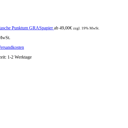
rtasche Punktum GRASpapier
ab
49,00
€
zzgl. 19% MwSt.
 MwSt.
ersandkosten
zeit:
1-2 Werktage