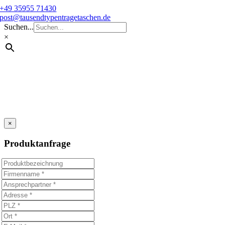
Skip
+49 35955 71430
to
post@tausendtypentragetaschen.de
content
Suchen...
×
×
Produktanfrage