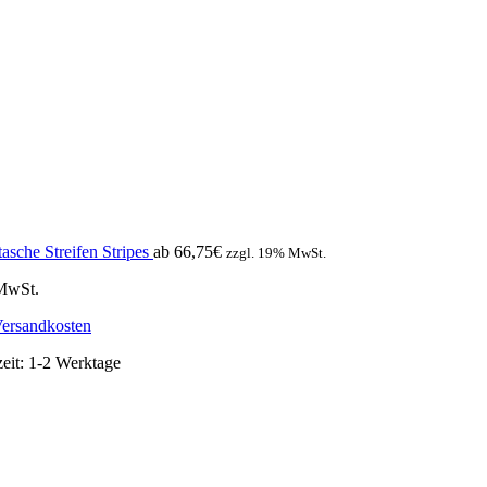
tasche Streifen Stripes
ab
66,75
€
zzgl. 19% MwSt.
 MwSt.
ersandkosten
zeit:
1-2 Werktage