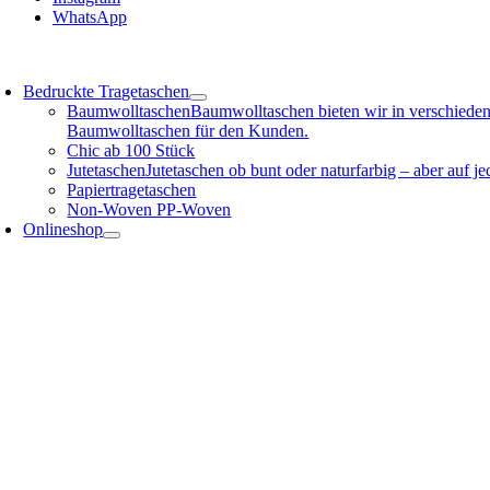
WhatsApp
oggle
avigation
Bedruckte Tragetaschen
Baumwolltaschen
Baumwolltaschen bieten wir in verschieden
Baumwolltaschen für den Kunden.
Chic ab 100 Stück
Jutetaschen
Jutetaschen ob bunt oder naturfarbig – aber auf 
Papiertragetaschen
Non-Woven PP-Woven
Onlineshop