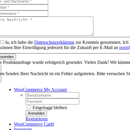
Ja, ich habe die
Datenschutzerklärung
zur Kenntnis genommen. Ich s
können Ihre Einwilligung jederzeit für die Zukunft per E-Mail an
post@
bsenden
re Produktanfrage wurde erfolgreich gesendet. Vielen Dank! Wir küm
im Senden Ihrer Nachricht ist ein Fehler aufgetreten. Bitte versuchen Si
WooCommerce My Account
Username:
Password:
Eingeloggt bleiben
Registrieren
WooCommerce Cart
0
Instagram