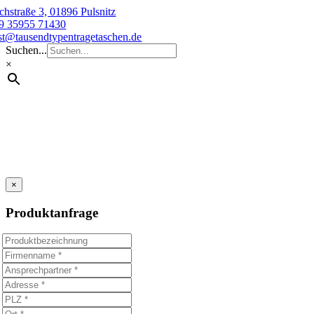
Skip
chstraße 3, 01896 Pulsnitz
to
9 35955 71430
content
st@tausendtypentragetaschen.de
Suchen...
×
×
Produktanfrage