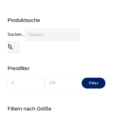
Start
Produktsuche
Produkt anfragen
Suchen...
×
Preisfilter
Filter
Min.
Max.
Preis
Preis
Filtern nach Größe