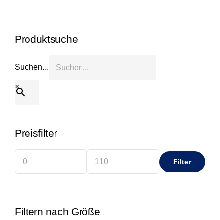
Start
Produktsuche
Produkt anfragen
Suchen...
×
Preisfilter
Filter
Min.
Max.
Preis
Preis
Filtern nach Größe